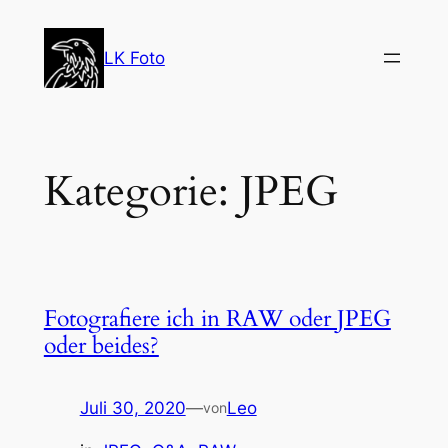
Zum
Inhalt
LK Foto
springen
Kategorie:
JPEG
Fotografiere ich in RAW oder JPEG
oder beides?
Juli 30, 2020
—
Leo
von