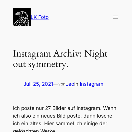
Zum
Inhalt
LK Foto
springen
Instagram Archiv: Night
out symmetry.
Juli 25, 2021
—
Leo
in
Instagram
von
Ich poste nur 27 Bilder auf Instagram. Wenn
ich also ein neues Bild poste, dann lösche
ich ein altes. Hier sammel ich einige der
gelöschten Werke.