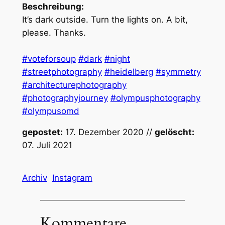
Beschreibung:
It’s dark outside. Turn the lights on. A bit,
please. Thanks.
#voteforsoup
#dark
#night
#streetphotography
#heidelberg
#symmetry
#architecturephotography
#photographyjourney
#olympusphotography
#olympusomd
gepostet:
17. Dezember 2020 //
gelöscht:
07. Juli 2021
Archiv
Instagram
Kommentare