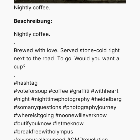
Nightly coffee.
Beschreibung:
Nightly coffee.
.
Brewed with love. Served stone-cold right
next to the road. To go. Would you want a
cup?
.
#hashtag
#voteforsoup #coffee #graffiti #withheart
#night #nighttimephotography #heidelberg
#somanyquestions #photographyjourney
#whereisitgoing #noonewilleverknow
#butifyouknow #letmeknow
#breakfreewitholympus
#olympusallyouneed #OMDrevolution