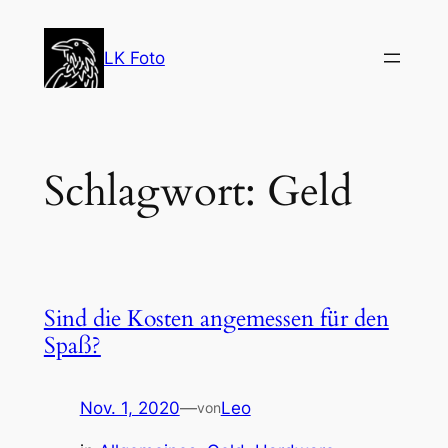
Zum
Inhalt
LK Foto
springen
Schlagwort:
Geld
Sind die Kosten angemessen für den
Spaß?
Nov. 1, 2020
—
Leo
von