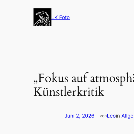
Zum
Inhalt
LK Foto
springen
„Fokus auf atmosph
Künstlerkritik
Juni 2, 2026
—
Leo
in
Allg
von