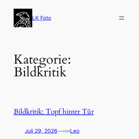
Zum
Inhalt
LK Foto
springen
Kategorie:
Bildkritik
Bildkritik: Topf hinter Tür
Juli 29, 2026
—
Leo
von