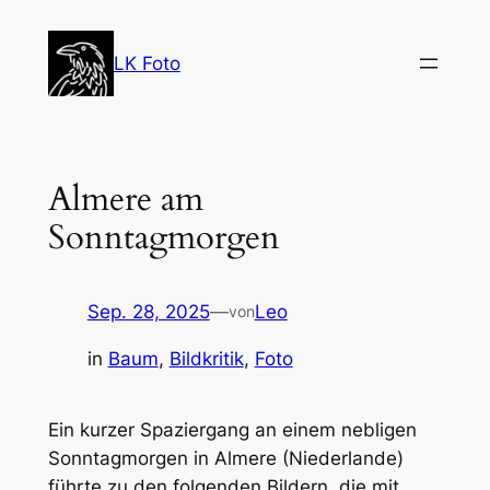
Zum
Inhalt
LK Foto
springen
Almere am
Sonntagmorgen
Sep. 28, 2025
—
Leo
von
in
Baum
, 
Bildkritik
, 
Foto
Ein kurzer Spaziergang an einem nebligen
Sonntagmorgen in Almere (Niederlande)
führte zu den folgenden Bildern, die mit