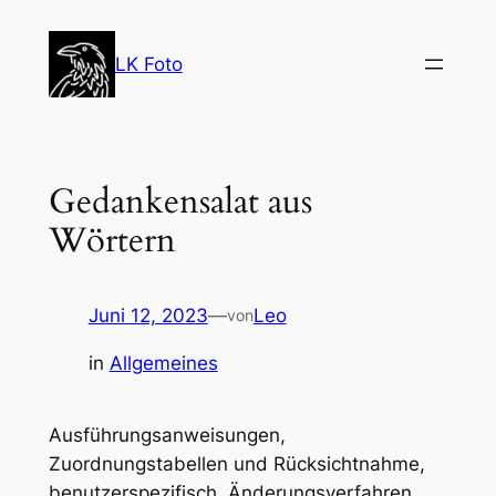
Zum
Inhalt
LK Foto
springen
Gedankensalat aus
Wörtern
Juni 12, 2023
—
Leo
von
in
Allgemeines
Ausführungsanweisungen,
Zuordnungstabellen und Rücksichtnahme,
benutzerspezifisch, Änderungsverfahren,