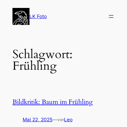
Zum
Inhalt
LK Foto
springen
Schlagwort:
Frühling
Bildkritik: Baum im Frühling
Mai 22, 2025
—
Leo
von