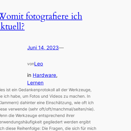
Womit fotografiere ich
aktuell?
Juni 14, 2023
—
Leo
von
in
Hardware
, 
Lernen
ies ist ein Gedankenprotokoll all der Werkzeuge,
ie ich habe, um Fotos und Videos zu machen. In
Klammern) dahinter eine Einschätzung, wie oft ich
iese verwende (sehr oft/oft/manchmal/selten/nie).
enn die Werkzeuge entsprechend ihrer
erwendungshäufigkeit gegliedert werden ergibt
ich diese Reihenfolge: Die Fragen, die sich für mich