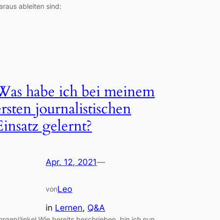
araus ableiten sind:
Was habe ich bei meinem
ersten journalistischen
Einsatz gelernt?
Apr. 12, 2021
—
Leo
von
in
Lernen
, 
Q&A
orgeplänkel Wie bereits beschrieben, bin ich nun