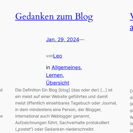
Gedanken zum Blog
Jan. 29, 2024
—
Leo
von
in
Allgemeines
, 
Lernen
, 
Übersicht
nd
Die Definition Ein Blog [blɔg] (das oder der) […] ist
D
ein meist auf einer Website geführtes und damit
d
meist öffentlich einsehbares Tagebuch oder Journal,
(
in dem mindestens eine Person, der Blogger,
d
de
international auch Weblogger genannt,
W
d
Aufzeichnungen führt, Sachverhalte protokolliert
V
(„postet“) oder Gedanken niederschreibt.
s