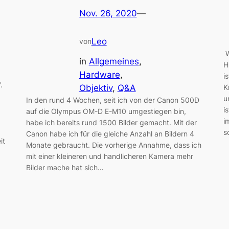
Nov. 26, 2020
—
Leo
von
W
in
Allgemeines
, 
H
Hardware
, 
i
.
Objektiv
, 
Q&A
K
u
In den rund 4 Wochen, seit ich von der Canon 500D
i
auf die Olympus OM-D E-M10 umgestiegen bin,
i
habe ich bereits rund 1500 Bilder gemacht. Mit der
s
Canon habe ich für die gleiche Anzahl an Bildern 4
it
Monate gebraucht. Die vorherige Annahme, dass ich
mit einer kleineren und handlicheren Kamera mehr
Bilder mache hat sich…