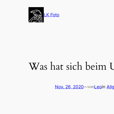
Zum
Inhalt
LK Foto
springen
Was hat sich beim
Nov. 26, 2020
—
Leo
in
All
von