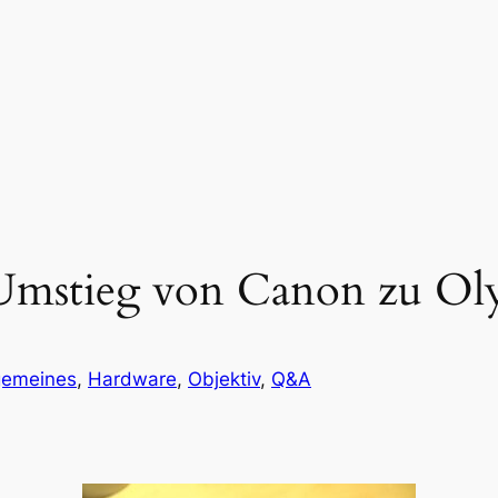
 Umstieg von Canon zu Ol
gemeines
, 
Hardware
, 
Objektiv
, 
Q&A