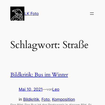
Zum
Inhalt
LK Foto
springen
Schlagwort:
Straße
Bildkritik: Bus im Winter
Mai 10, 2021
—
Leo
von
in
Bildkritik
, 
Foto
, 
Komposition
Das Bild: Der Bus ist der Protagonis in diesem Bild. Er