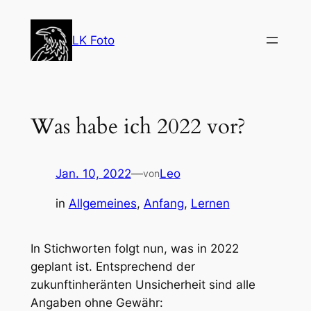
Zum
Inhalt
LK Foto
springen
Was habe ich 2022 vor?
Jan. 10, 2022
—
Leo
von
in
Allgemeines
, 
Anfang
, 
Lernen
In Stichworten folgt nun, was in 2022
geplant ist. Entsprechend der
zukunftinheränten Unsicherheit sind alle
Angaben ohne Gewähr: