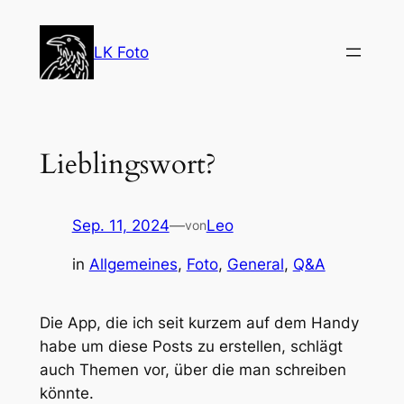
Zum
Inhalt
LK Foto
springen
Lieblingswort?
Sep. 11, 2024
—
Leo
von
in
Allgemeines
, 
Foto
, 
General
, 
Q&A
Die App, die ich seit kurzem auf dem Handy
habe um diese Posts zu erstellen, schlägt
auch Themen vor, über die man schreiben
könnte.