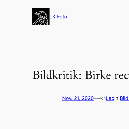
Zum
Inhalt
LK Foto
springen
Bildkritik: Birke rec
Nov. 21, 2020
—
Leo
in
Bild
von