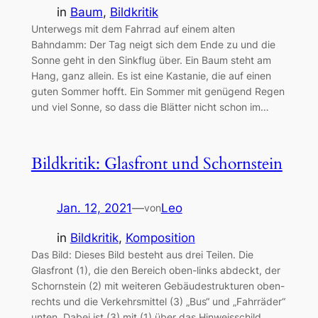
in
Baum
, 
Bildkritik
Unterwegs mit dem Fahrrad auf einem alten
Bahndamm: Der Tag neigt sich dem Ende zu und die
Sonne geht in den Sinkflug über. Ein Baum steht am
Hang, ganz allein. Es ist eine Kastanie, die auf einen
guten Sommer hofft. Ein Sommer mit genügend Regen
und viel Sonne, so dass die Blätter nicht schon im…
Bildkritik: Glasfront und Schornstein
Jan. 12, 2021
—
Leo
von
in
Bildkritik
, 
Komposition
Das Bild: Dieses Bild besteht aus drei Teilen. Die
Glasfront (1), die den Bereich oben-links abdeckt, der
Schornstein (2) mit weiteren Gebäudestrukturen oben-
rechts und die Verkehrsmittel (3) „Bus“ und „Fahrräder“
unten. Dabei ist (3) mit (1) über das Hinweisschild