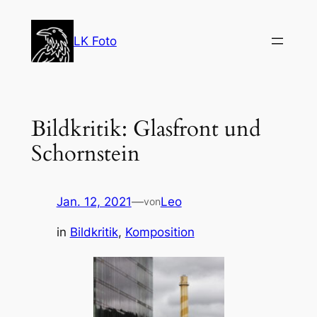
Zum
Inhalt
LK Foto
springen
Bildkritik: Glasfront und
Schornstein
Jan. 12, 2021
—
Leo
von
in
Bildkritik
, 
Komposition