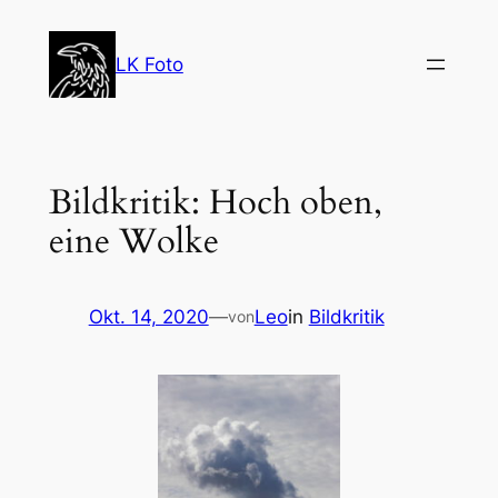
Zum
Inhalt
LK Foto
springen
Bildkritik: Hoch oben,
eine Wolke
Okt. 14, 2020
—
Leo
in
Bildkritik
von