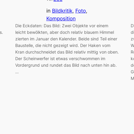
in
Bildkritik
, 
Foto
, 
Komposition
Die Eckdaten: Das Bild: Zwei Objekte vor einem
D
s.
leicht bewölkten, aber doch relativ blauem Himmel
d
zierten im Januar den Kalender. Beide sind Teil einer
z
Baustelle, die nicht gezeigt wird. Der Haken vom
W
Kran durchschneidet das Bild relativ mittig von oben.
R
Der Scheinwerfer ist etwas verschwommen im
k
Vordergrund und rundet das Bild nach unten hin ab.
d
…
G
M