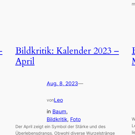
m
–
Bildkritik: Kalender 2023 –
April
Aug. 8, 2023
—
Leo
von
in
Baum
, 
Bildkritik
, 
Foto
W
L
Der April zeigt ein Symbol der Stärke und des
l
Überlebensdrangs. Obwohl diverse Wurzelstränge