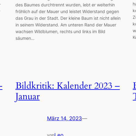
h
r
des Baumes durchtrennt wurden, lebt er weiterhin
k
r
fröhlich auf der Mauer und leistet Widerstand gegen
Z
das Grau in der Stadt. Der kleine Baum ist nicht allein
k
in seinem Widerstand. Am unteren Rand der Mauer
w
wachsen Wildblumen, rechts und links im Bild
K
säumen…
–
Bildkritik: Kalender 2023 –
Januar
März 14, 2023
—
Leo
von