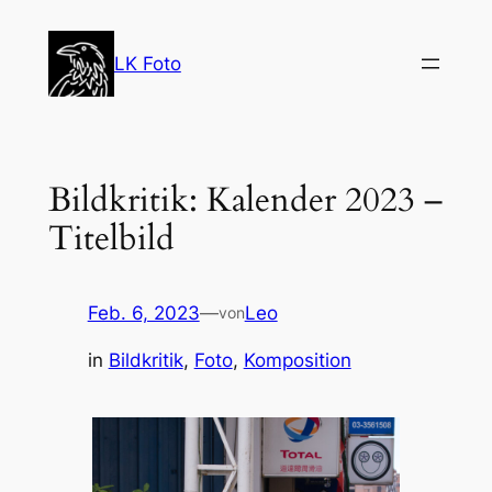
Zum
Inhalt
LK Foto
springen
Bildkritik: Kalender 2023 –
Titelbild
Feb. 6, 2023
—
Leo
von
in
Bildkritik
, 
Foto
, 
Komposition