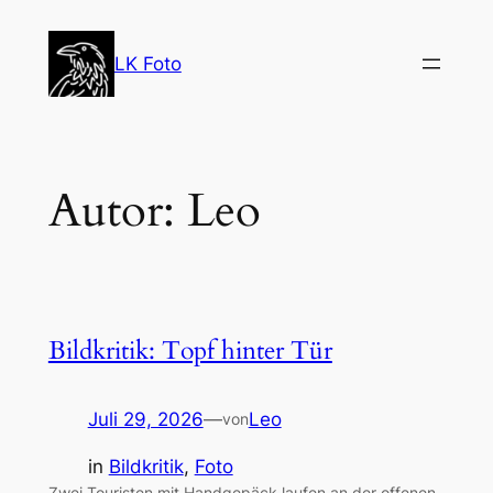
Zum
Inhalt
LK Foto
springen
Autor:
Leo
Bildkritik: Topf hinter Tür
Juli 29, 2026
—
Leo
von
in
Bildkritik
, 
Foto
Zwei Touristen mit Handgepäck laufen an der offenen